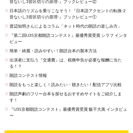
音ないし3音区切りの原理-』ブックレビュー②
日本語のリズムを乗りこなそう！『日本語アクセントの転換-2
音ないし3音区切りの原理-』ブックレビュー①
渡辺知明さんによるコラム「ネット時代の朗読の楽しみ方」
『第二回U35京都朗読コンテスト』最優秀賞受賞 シラフ インタ
ビュー
簡単・綺麗・読みやすい！朗読台本の製本方法
出演者に支払う『交通費』は、税務申告が必要な報酬に当た
る！？
朗読コンテスト情報
朗読をもっと楽しく！読みたい・聴きたい！配信アプリ比較
朗読声劇のフリー台本を探せるおすすめサイトをご紹介しま
す！
『U35京都朗読コンテスト』最優秀賞受賞 飯干大嵩 インタビュ
ー