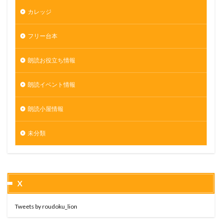
カレッジ
フリー台本
朗読お役立ち情報
朗読イベント情報
朗読小屋情報
未分類
X
Tweets by roudoku_lion