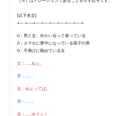
（Ｎ）はナレーションであることを示す記号です。
[以下本文]
+—–+—–+—–+—–+—–+—–+—–+—–+
0：男と女、向かい合って座っている
0：スマホに夢中になっている様子の男
0：不満げに眺めている女
女：……ねぇ。
男：……。
女：ねぇってば。
男：……。
女：……オイッ！