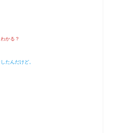
、わかる？
チしたんだけど。