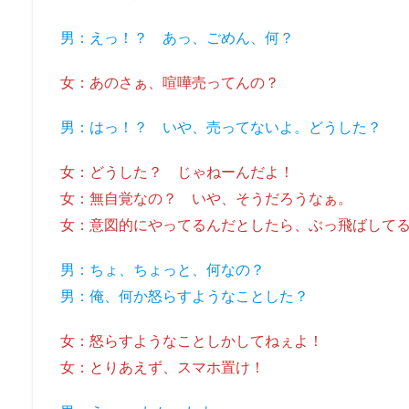
男：えっ！？ あっ、ごめん、何？
女：あのさぁ、喧嘩売ってんの？
男：はっ！？ いや、売ってないよ。どうした？
女：どうした？ じゃねーんだよ！
女：無自覚なの？ いや、そうだろうなぁ。
女：意図的にやってるんだとしたら、ぶっ飛ばして
男：ちょ、ちょっと、何なの？
男：俺、何か怒らすようなことした？
女：怒らすようなことしかしてねぇよ！
女：とりあえず、スマホ置け！