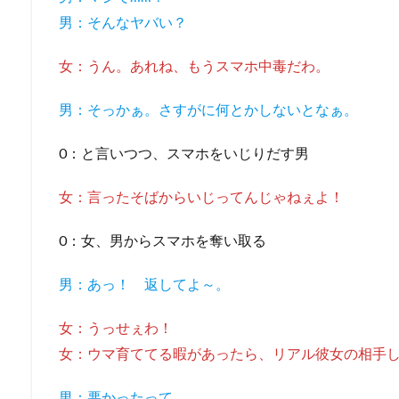
男：そんなヤバい？
女：うん。あれね、もうスマホ中毒だわ。
男：そっかぁ。さすがに何とかしないとなぁ。
0：と言いつつ、スマホをいじりだす男
女：言ったそばからいじってんじゃねぇよ！
0：女、男からスマホを奪い取る
男：あっ！ 返してよ～。
女：うっせぇわ！
女：ウマ育ててる暇があったら、リアル彼女の相手
男：悪かったって。