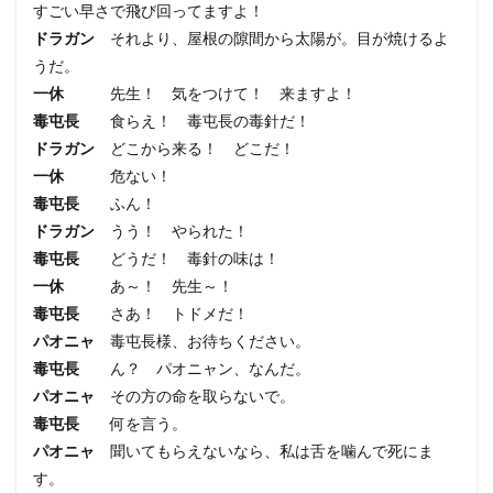
すごい早さで飛び回ってますよ！
ドラガン
それより、屋根の隙間から太陽が。目が焼けるよ
うだ。
一休
先生！ 気をつけて！ 来ますよ！
毒屯長
食らえ！ 毒屯長の毒針だ！
ドラガン
どこから来る！ どこだ！
一休
危ない！
毒屯長
ふん！
ドラガン
うう！ やられた！
毒屯長
どうだ！ 毒針の味は！
一休
あ～！ 先生～！
毒屯長
さあ！ トドメだ！
パオニャ
毒屯長様、お待ちください。
毒屯長
ん？ パオニャン、なんだ。
パオニャ
その方の命を取らないで。
毒屯長
何を言う。
パオニャ
聞いてもらえないなら、私は舌を噛んで死にま
す。