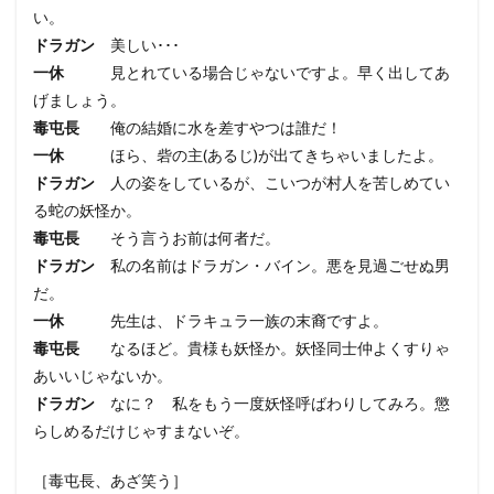
い。
ドラガン
美しい･･･
一休
見とれている場合じゃないですよ。早く出してあ
げましょう。
毒屯長
俺の結婚に水を差すやつは誰だ！
一休
ほら、砦の主(あるじ)が出てきちゃいましたよ。
ドラガン
人の姿をしているが、こいつが村人を苦しめてい
る蛇の妖怪か。
毒屯長
そう言うお前は何者だ。
ドラガン
私の名前はドラガン・バイン。悪を見過ごせぬ男
だ。
一休
先生は、ドラキュラ一族の末裔ですよ。
毒屯長
なるほど。貴様も妖怪か。妖怪同士仲よくすりゃ
あいいじゃないか。
ドラガン
なに？ 私をもう一度妖怪呼ばわりしてみろ。懲
らしめるだけじゃすまないぞ。
［毒屯長、あざ笑う］