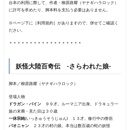
台本の利用に際して、作者・柳原路耀（ヤナギハラロック）
に許可を求めたり、脚本料を支払う必要はありません。
※ページ下に［利用規約］がありますので、併せてご確認く
ださい。
＊＊＊＊＊＊＊＊＊＊＊＊＊＊＊＊＊＊
妖怪大陸百奇伝 -さらわれた娘-
脚本／柳原路耀（ヤナギハラロック）
登場人物
ドラガン・バイン
９９才。ルーマニア出身。ドラキュラ一
族の末裔・見た目は３０歳
一休宗純
(いっきゅうそうじゅん) １３才。修行中の僧侶
パオニャン
２３才の村の娘。本当は数百歳の蛇の妖怪