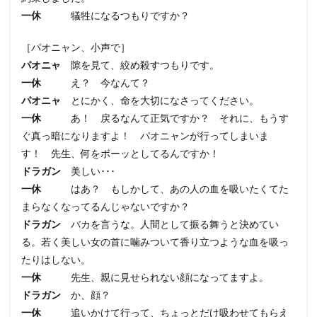
一休
犠牲になるつもりですか？
［パオニャン、小声で］
パオニャ
隙を見て、絞め殺すつもりです。
一休
え？ 今なんて？
パオニャ
とにかく、命を大切になさってください。
一休
あ！ 戻るなんて正気ですか？ それに、もうす
ぐ真っ暗になりますよ！ パオニャンが行ってしまいま
す！ 先生、何をボーッとしてるんですか！
ドラガン
美しい･･･
一休
はあ？ もしかして、あの人の血を吸いたくてた
まらなくなってるんじゃないですか？
ドラガン
バカを言うな。人間として振る舞うと決めてい
る。若く美しい女の首に噛みついて香り立つような血を吸っ
たりはしない。
一休
先生、親に見せられない顔になってますよ。
ドラガン
か、顔？
一休
追いかけて行って、ちょっとだけ吸わせてもらえ