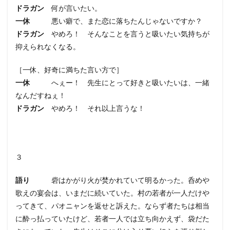
ドラガン
何が言いたい。
一休
悪い癖で、また恋に落ちたんじゃないですか？
ドラガン
やめろ！ そんなことを言うと吸いたい気持ちが
抑えられなくなる。
［一休、好奇に満ちた言い方で］
一休
へぇー！ 先生にとって好きと吸いたいは、一緒
なんだすねぇ！
ドラガン
やめろ！ それ以上言うな！
３
語り
砦はかがり火が焚かれていて明るかった。呑めや
歌えの宴会は、いまだに続いていた。村の若者が一人だけや
ってきて、パオニャンを返せと訴えた。ならず者たちは相当
に酔っ払っていたけど、若者一人では立ち向かえず、袋だた