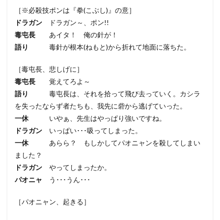
［※必殺技ポンは『拳(こぶし)』の意］
ドラガン
ドラガン～、ポン!!
毒屯長
あイタ！ 俺の針が！
語り
毒針が根本(ねもと)から折れて地面に落ちた。
［毒屯長、悲しげに］
毒屯長
覚えてろよ～
語り
毒屯長は、それを拾って飛び去っていく。カシラ
を失ったならず者たちも、我先に砦から逃げていった。
一休
いやぁ、先生はやっぱり強いですね。
ドラガン
いっぱい･･･吸ってしまった。
一休
あらら？ もしかしてパオニャンを殺してしまい
ました？
ドラガン
やってしまったか。
パオニャ
う･･･うん･･･
［パオニャン、起きる］