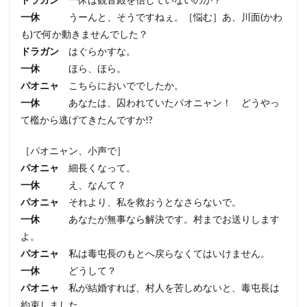
一休
うーんと、そうですねぇ。［悩む］あ、川面(かわ
も)で何か動きませんでした？
ドラガン
はぐらかすな。
一休
ほら、ほら。
パオニャ
こちらにおいででしたか。
一休
あなたは、囚われていたパオニャン！ どうやっ
て檻から逃げてきたんですか!?
［パオニャン、小声で］
パオニャ
細長くなって。
一休
え、なんて？
パオニャ
それより、私を救おうとなさらないで。
一休
あなたが無事なら解決です。村までお送りします
よ。
パオニャ
私は毒屯長のもとへ戻らなくてはいけません。
一休
どうして？
パオニャ
私が結婚すれば、村人を苦しめないと、毒屯長は
約束しました。