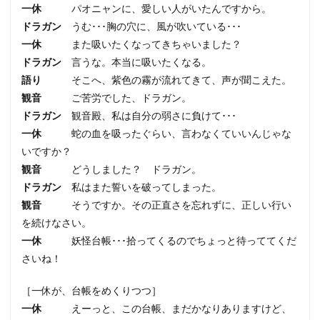
一休
パオニャンに、愛しい人がいたんですから。
ドラガン
うむ･･･胸の穴に、風が吹いている･･･
一休
また吸いたくなってきちゃいました？
ドラガン
言うな。本当に吸いたくなる。
語り
そこへ、紫色の霧が流れてきて、声が聞こえた。
観音
ご苦労でした、ドラガン。
ドラガン
観音殿、私は自分の弱さに負けて･･･
一休
蛇の血を吸ったぐらい、言わなくていいんじゃな
いですか？
観音
どうしました？ ドラガン。
ドラガン
私はまた誓いを破ってしまった。
観音
そうですか。その正直さを忘れずに、正しい行い
を続けなさい。
一休
妖怪台帳･･･拾ってくるのでちょっと待っててくだ
さいね！
［一休が、台帳をめくりつつ］
一休
えーっと、この台帳、まだかなりありますけど、