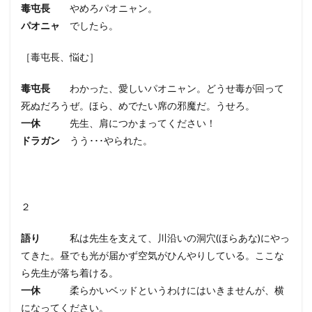
毒屯長
やめろパオニャン。
パオニャ
でしたら。
［毒屯長、悩む］
毒屯長
わかった、愛しいパオニャン。どうせ毒が回って
死ぬだろうぜ。ほら、めでたい席の邪魔だ。うせろ。
一休
先生、肩につかまってください！
ドラガン
うう･･･やられた。
２
語り
私は先生を支えて、川沿いの洞穴(ほらあな)にやっ
てきた。昼でも光が届かず空気がひんやりしている。ここな
ら先生が落ち着ける。
一休
柔らかいベッドというわけにはいきませんが、横
になってください。