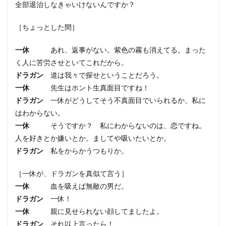
全部退治しなきゃいけないんですか？
［ちょっとした間］
一休
あれ、返事がない。紫色の霧も消えてる。まった
く人に苦労させといてこれだから。
ドラガン
道は我々で探せということだろう。
一休
先生はホント生真面目ですね！
ドラガン
一休がどうしてそう不真面目でいられるか、私に
はわからない。
一休
そうですか？ 私にわからないのは、恋ですね。
人を好きとか嫌いとか。ましてや吸いたいとか。
ドラガン
私をからかうつもりか。
［一休が、ドラガンを真似て言う］
一休
血を吸えば無敵の男だ。
ドラガン
一休！
一休
親に見せられない顔してましたよ。
ドラガン
それ以上言ったら！