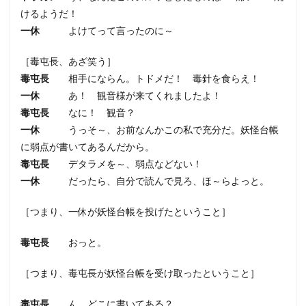
けるようだ！
一休
よけてって言ったのに～
［毒屯長、あざ笑う］
毒屯長
相手にならん。トドメだ！ 毒針を食らえ！
一休
あ！ 観音様が来てくれましたよ！
毒屯長
なに！ 観音？
一休
うっそ～、お前なんかこの私で充分だ。妖怪台帳
に弱点が書いてあるんだから。
毒屯長
デタラメを～、弱点などない！
一休
だったら、自分で読んで見ろ、ほ～らよっと。
［つまり、一休が妖怪台帳を投げたということ］
毒屯長
おっと。
［つまり、毒屯長が妖怪台帳を受け取ったということ］
毒屯長
ん、どこに書いてある？