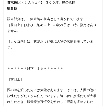
毒屯長
(どくとんちょう) ３００才。蜂の妖怪
観音様
語り部分は、一休宗純の担当として書かれています。
［前口上］および［納め口上］の読み手は、特に指定はあり
ません。
［カッコ内］は、状況および登場人物の感情を表していま
す。
＊＊＊＊＊＊以下、本文＊＊＊＊＊＊
［前口上］
西の海を渡った先には大陸があります。そこは、人間の他に
妖怪たちがたくさん住んでいます。遠い昔に妖怪たちが大暴
れしたとき、観音様は孫悟空を使わして混乱を収めました。