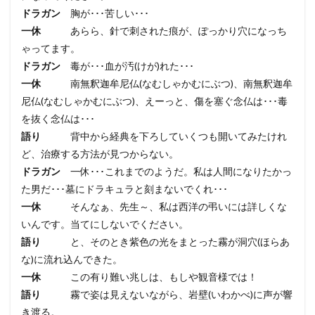
ドラガン
胸が･･･苦しい･･･
一休
あらら、針で刺された痕が、ぽっかり穴になっち
ゃってます。
ドラガン
毒が･･･血が汚(けが)れた･･･
一休
南無釈迦牟尼仏(なむしゃかむにぶつ)、南無釈迦牟
尼仏(なむしゃかむにぶつ)、えーっと、傷を塞ぐ念仏は･･･毒
を抜く念仏は･･･
語り
背中から経典を下ろしていくつも開いてみたけれ
ど、治療する方法が見つからない。
ドラガン
一休･･･これまでのようだ。私は人間になりたかっ
た男だ･･･墓にドラキュラと刻まないでくれ･･･
一休
そんなぁ、先生～、私は西洋の弔いには詳しくな
いんです。当てにしないでください。
語り
と、そのとき紫色の光をまとった霧が洞穴(ほらあ
な)に流れ込んできた。
一休
この有り難い兆しは、もしや観音様では！
語り
霧で姿は見えないながら、岩壁(いわかべ)に声が響
き渡る。