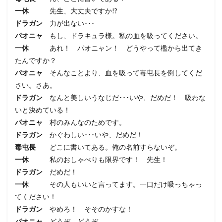
一休
先生、大丈夫ですか!?
ドラガン
力が出ない･･･
パオニャ
もし、ドラキュラ様。私の血を吸ってください。
一休
あれ！ パオニャン！ どうやって檻から出てき
たんですか？
パオニャ
そんなことより、血を吸って毒屯長を倒してくだ
さい。さあ。
ドラガン
なんと美しいうなじだ･･･いや、だめだ！ 吸わな
いと決めている！
パオニャ
村のみんなのためです。
ドラガン
かぐわしい･･･いや、だめだ！
毒屯長
どこに書いてある。俺の名前すらないぞ。
一休
私のおしゃべりも限界です！ 先生！
ドラガン
だめだ！
一休
その人もいいと言ってます。一口だけ吸っちゃっ
てください！
ドラガン
やめろ！ そそのかすな！
パオニャ
どうぞ、どうぞ。