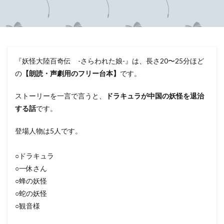
『妖怪大陸百奇伝 -さらわれた娘-』は、長さ20〜25分ほど
の
【朗読・声劇用のフリー台本】
です。
ストーリーを一言で言うと、
ドラキュラが中国の妖怪を退治
する話
です。
登場人物は5人です。
○ドラキュラ
○一休さん
○蜂の妖怪
○蛇の妖怪
○観音様