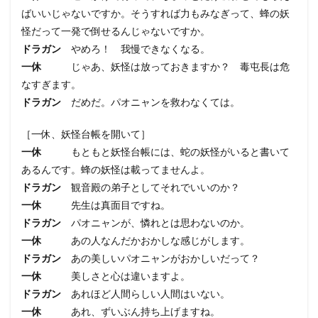
ばいいじゃないですか。そうすれば力もみなぎって、蜂の妖
怪だって一発で倒せるんじゃないですか。
ドラガン
やめろ！ 我慢できなくなる。
一休
じゃあ、妖怪は放っておきますか？ 毒屯長は危
なすぎます。
ドラガン
だめだ。パオニャンを救わなくては。
［一休、妖怪台帳を開いて］
一休
もともと妖怪台帳には、蛇の妖怪がいると書いて
あるんです。蜂の妖怪は載ってませんよ。
ドラガン
観音殿の弟子としてそれでいいのか？
一休
先生は真面目ですね。
ドラガン
パオニャンが、憐れとは思わないのか。
一休
あの人なんだかおかしな感じがします。
ドラガン
あの美しいパオニャンがおかしいだって？
一休
美しさと心は違いますよ。
ドラガン
あれほど人間らしい人間はいない。
一休
あれ、ずいぶん持ち上げますね。