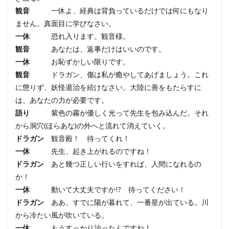
観音
一休よ、経典は背負っているだけでは何にもなり
ません。真面目に学びなさい。
一休
恐れ入ります。観音様。
観音
あなたは、返事だけはいいのです。
一休
お恥ずかしい限りです。
観音
ドラガン、傷は私が癒やしてあげましょう。これ
に懲りず、妖怪退治を続けなさい。大陸に善をもたらすに
は、あなたの力が必要です。
語り
紫色の霧が優しく光って先生を包み込んだ。それ
から洞穴(ほらあな)の外へと流れて消えていく。
ドラガン
観音殿！ 待ってくれ！
一休
先生、起き上がれるのですね！
ドラガン
あと幾つ正しい行いをすれば、人間になれるの
か！
一休
動いて大丈夫ですか!? 待ってください！
ドラガン
ああ、すでに陽が暮れて、一番星が出ている。川
から冷たい風が吹いている。
一休
もうすっかり治ったんですね！