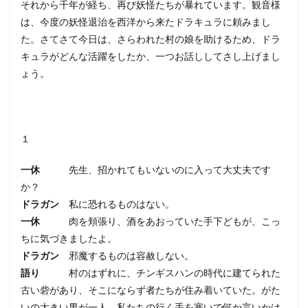
それから千年が経ち、再び妖怪たちが暴れています。観音様
は、今度の妖怪退治を西洋から来たドラキュラに頼みまし
た。さてさて今日は、さらわれた村の娘を助けるため、ドラ
キュラがどんな活躍をしたか、一つお話ししてさし上げまし
ょう。
１
一休
先生、招かれてもいないのに入って大丈夫です
か？
ドラガン
私に恐れるものはない。
一休
肉を頬張り、酒をあおっていた手下どもが、こっ
ちに気づきましたよ。
ドラガン
邪魔するものは容赦しない。
語り
村のはずれに、チンギスハンの時代に建てられた
古い砦があり、そこにならず者たちが住み着いていた。がた
いの大きい男が一人、私たちの行く手を塞いで何か言いかけ