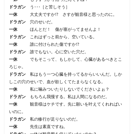
ドラガン
う･･･［と苦しそう］
一休
大丈夫ですか!? さすが観音様と思ったのに。
ドラガン
穴のせいだ。
一休
ほんとだ！ 傷が塞がってませんよ！
ドラガン
これはずっと前から、空いている。
一休
誰に付けられた傷ですか!?
ドラガン
誰でもない。心に空いた穴だ。
一休
でもそこって、もしかして、心臓があるべきとこ
ろじゃ。
ドラガン
私はもう一つ心臓を持ってるからいいんだ。しか
しこの穴のせいで、血が欲しくてたまらなくなる。
一休
私に噛みついたりしないでくださいよぉ？
ドラガン
もちろん我慢する。私は人間になるのだ。
一休
観音様はケチです。先に願いを叶えてくれればい
いのに。
ドラガン
私の修行が足りないのだ。
一休
先生は素直ですね。
ドラガン
一休は観音殿を信じていないのか？