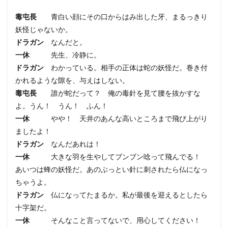
毒屯長
青白い顔にその口からはみ出した牙、まるっきり
妖怪じゃないか。
ドラガン
なんだと。
一休
先生、冷静に。
ドラガン
わかっている。相手の正体は蛇の妖怪だ。巻き付
かれるような隙を、与えはしない。
毒屯長
誰が蛇だって？ 俺の毒針を見て腰を抜かすな
よ。うん！ うん！ ふん！
一休
やや！ 天井のあんな高いところまで飛び上がり
ましたよ！
ドラガン
なんだあれは！
一休
大きな羽を生やしてブンブン唸って飛んでる！
あいつは蜂の妖怪だ。あのぶっとい針に刺されたら仏になっ
ちゃうよ。
ドラガン
仏になってたまるか。私が最後を迎えるとしたら
十字架だ。
一休
そんなこと言ってないで、用心してください！