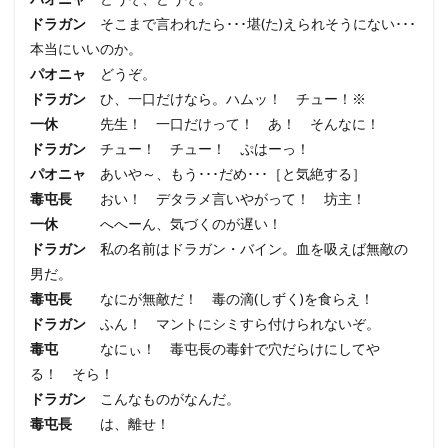
ドラガン
そこまで言われたら･･･堪(た)えられそうにない･･･
本当にいいのか。
パオニャ
どうぞ。
ドラガン
ひ、一口だけなら。ハムッ！ チュー！※
一休
先生！ 一口だけって！ あ！ そんなに！
ドラガン
チュー！ チュー！ ぷはーっ！
パオニャ
あいや～、もう･･･だめ･･･［と気絶する］
毒屯長
おい！ デタラメ言いやがって！ 坊主！
一休
へへーん、気づくのが遅い！
ドラガン
私の名前はドラガン・バイン。血を吸えば無敵の
男だ。
毒屯長
なにが無敵だ！ 毒の滴(しずく)を食らえ！
ドラガン
ふん！ マントにシミすら付けられないぞ。
毒屯
なにぃ！ 毒屯長の毒針で穴だらけにしてや
る！ そら！
ドラガン
こんなものがなんだ。
毒屯長
は、離せ！