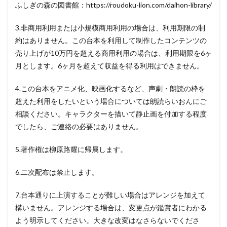
ふしぎの森の図書館：https://roudoku-lion.com/daihon-library/
3.非商用利用または小規模商用利用の場合は、利用期限の制
約はありません。この台本を利用して制作したコンテンツの
売り上げが10万円を超える商用利用の場合は、利用期限を6ヶ
月とします。6ヶ月を超えて収益を得る利用はできません。
4.この台本をアニメ化、映画化するなど、声劇・朗読の枠を
超えた利用をしたいという場合については朗読らいおんにご
相談ください。キャラクターを描いて静止画を付加する程度
でしたら、ご連絡の必要はありません。
5.著作権は柳原路耀に帰属します。
6.二次配布は禁止します。
7.台本通りに上演することが難しい場合はアレンジを加えて
構いません。アレンジする場合は、変更点が鑑賞者にわかる
よう明示してください。大きな改変はなさらないでくださ