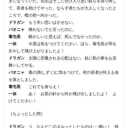
きになっていた。先生はそこに分け入り悪い奴らを張り倒し
て、若者を助けてやった。ならず者たちが大人しくなったと
ころで、檻の前へ向かった。
ドラガン
もう辛い思いはさせない。
パオニャ
構わないでと言ったのに。
毒屯長
騒がしいと思えば、死んでなかったのか。
一休
今度は気をつけてください。ほら、毒屯長が羽を
生やして飛び上がりましたよ！
ドラガン
太陽に邪魔される心配はない。奴に私の拳をお見
舞いしてやる。
パオニャ
毒の滴(しずく)に気をつけて。村の若者が何人も命
を落としました。
毒屯長
これでも食らえ！
一休
あ！ お尻の針から何か飛び出しましたよ！ よ
けてください！
［ちょっとした間］
ドラガン
う、なんだこのヌルッとしたものは･･･痛い！ 焼