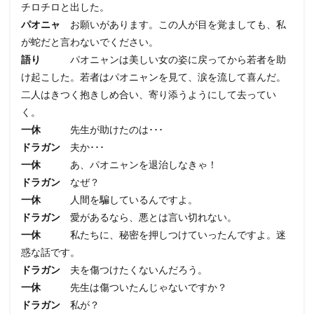
チロチロと出した。
パオニャ
お願いがあります。この人が目を覚ましても、私
が蛇だと言わないでください。
語り
パオニャンは美しい女の姿に戻ってから若者を助
け起こした。若者はパオニャンを見て、涙を流して喜んだ。
二人はきつく抱きしめ合い、寄り添うようにして去ってい
く。
一休
先生が助けたのは･･･
ドラガン
夫か･･･
一休
あ、パオニャンを退治しなきゃ！
ドラガン
なぜ？
一休
人間を騙しているんですよ。
ドラガン
愛があるなら、悪とは言い切れない。
一休
私たちに、秘密を押しつけていったんですよ。迷
惑な話です。
ドラガン
夫を傷つけたくないんだろう。
一休
先生は傷ついたんじゃないですか？
ドラガン
私が？