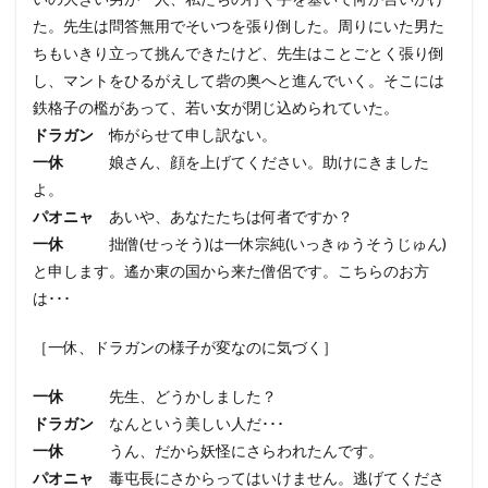
た。先生は問答無用でそいつを張り倒した。周りにいた男た
ちもいきり立って挑んできたけど、先生はことごとく張り倒
し、マントをひるがえして砦の奥へと進んでいく。そこには
鉄格子の檻があって、若い女が閉じ込められていた。
ドラガン
怖がらせて申し訳ない。
一休
娘さん、顔を上げてください。助けにきました
よ。
パオニャ
あいや、あなたたちは何者ですか？
一休
拙僧(せっそう)は一休宗純(いっきゅうそうじゅん)
と申します。遙か東の国から来た僧侶です。こちらのお方
は･･･
［一休、ドラガンの様子が変なのに気づく］
一休
先生、どうかしました？
ドラガン
なんという美しい人だ･･･
一休
うん、だから妖怪にさらわれたんです。
パオニャ
毒屯長にさからってはいけません。逃げてくださ