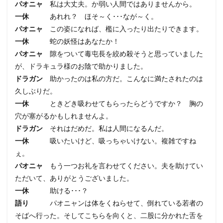
パオニャ
私は大丈夫。か弱い人間ではありませんから。
一休
あれれ？ ほそ～く･･･なが～く。
パオニャ
この姿になれば、檻に入ったり出たりできます。
一休
蛇の妖怪はあなたか！
パオニャ
隙をついて毒屯長を絞め殺そうと思っていました
が、ドラキュラ様のお陰で助かりました。
ドラガン
助かったのは私の方だ。こんなに満たされたのは
久しぶりだ。
一休
ときどき吸わせてもらったらどうですか？ 胸の
穴が塞がるかもしれませんよ。
ドラガン
それはだめだ。私は人間になるんだ。
一休
吸いたいけど、吸っちゃいけない。複雑ですね
ぇ。
パオニャ
もう一つお礼を言わせてください。夫を助けてい
ただいて、ありがとうございました。
一休
助ける･･･？
語り
パオニャンは体をくねらせて、倒れている若者の
そばへ行った。そしてこちらを向くと、二股に分かれた舌を