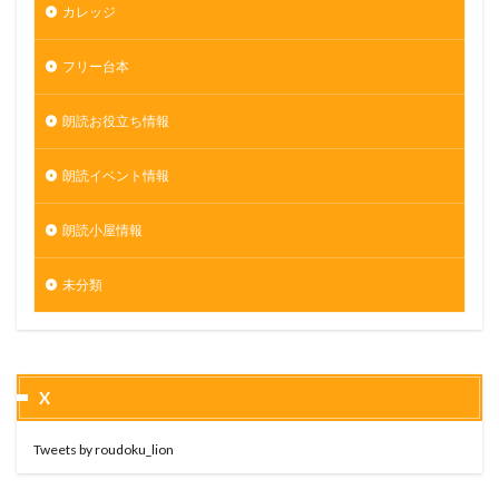
カレッジ
フリー台本
朗読お役立ち情報
朗読イベント情報
朗読小屋情報
未分類
X
Tweets by roudoku_lion