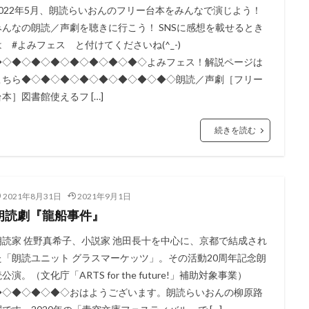
2022年5月、朗読らいおんのフリー台本をみんなで演じよう！
みんなの朗読／声劇を聴きに行こう！ SNSに感想を載せるとき
は #よみフェス と付けてくださいね(^_-)
◆◇◆◇◆◇◆◇◆◇◆◇◆◇◆◇よみフェス！解説ページは
こちら◆◇◆◇◆◇◆◇◆◇◆◇◆◇◆◇朗読／声劇［フリー
台本］図書館使えるフ […]
続きを読む
2021年8月31日
2021年9月1日
朗読劇『龍船事件』
朗読家 佐野真希子、小説家 池田長十を中心に、京都で結成され
た「朗読ユニット グラスマーケッツ」。その活動20周年記念朗
公演。（文化庁「ARTS for the future!」補助対象事業）
◆◇◆◇◆◇◆◇おはようございます。朗読らいおんの柳原路