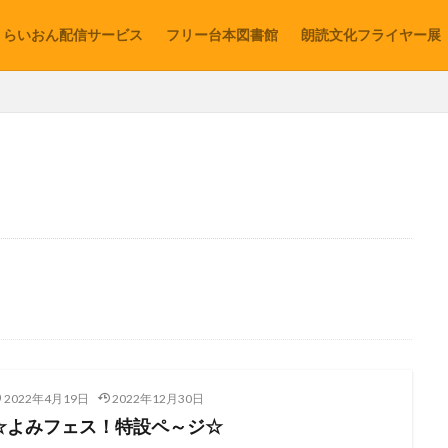
らいおん配信サービス
フリー台本図書館
朗読文化フライヤー展
2022年4月19日
2022年12月30日
☆よみフェス！特設ペ～ジ☆