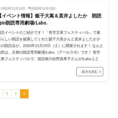
2020年12月10日
2020年12月10日
【イベント情報】飯干大嵩＆直井よしたか 朗読
会in朗読専用劇場rLabo.
朗読イベントのご紹介です！「青空文庫フェスティバル」で素
晴らしい朗読を披露してくれた飯干大嵩さんと直井よしたかさ
んの朗読会が、2020年12月19日（土）に開催されます！ なんと
場所は、京都の朗読専用劇場rLabo.（アールラボ）です！ 青空
文庫フェスティバルで、朗読家の佐野真希子さんがrLabo. […]
続きを読む
1
2
3