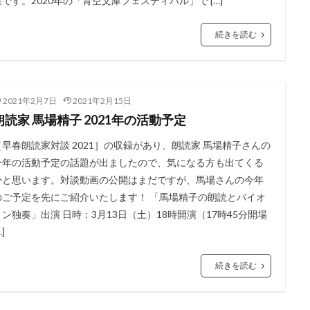
耀です。2020年の「青空文庫フェスティバル」で […]
続きを読む
2021年2月7日
2021年2月15日
朗読家 馬場精子 2021年の活動予定
［早春朗読家対談 2021］の収録があり、朗読家 馬場精子さんの
今年の活動予定の話題が出ましたので、気になる方も出てくる
かと思います。対談動画の公開はまだですが、馬場さんの今年
のご予定を先にご紹介いたします！ 「馬場精子の朗読とバイオ
リン独奏」出演 日時：3月13日（土）18時開演（17時45分開場
…]
続きを読む